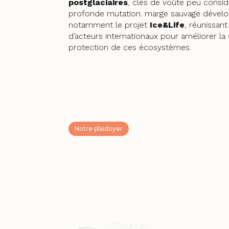
postglaciaires
, clés de voûte peu consi
profonde mutation. marge sauvage dével
notamment le projet
Ice&Life
, réunissan
d’acteurs internationaux pour améliorer la
protection de ces écosystèmes.
Notre plaidoyer