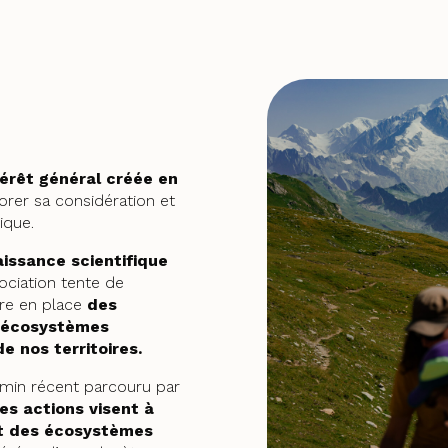
térêt général créée en
orer sa considération et
ique.
issance scientifique
sociation tente de
re en place
des
s écosystèmes
e nos territoires.
emin récent parcouru par
es actions visent à
 et des écosystèmes