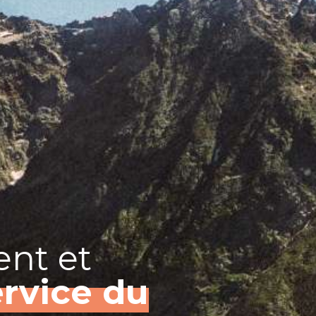
nt et
ervice du