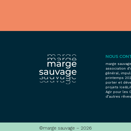
NOUS CON
marge sauvage
association d’
général, impu
printemps 20
porter et dév
projets Ice&Lif
Agir pour les 
d’autres rêves
©marge sauvage – 2026