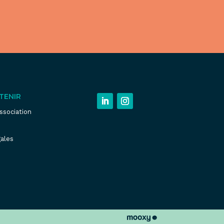
TENIR
association
ales